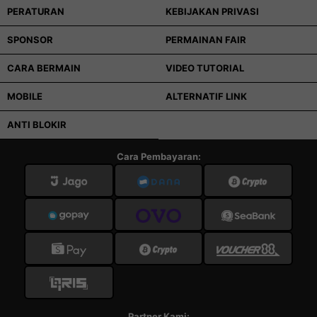
PERATURAN
KEBIJAKAN PRIVASI
SPONSOR
PERMAINAN FAIR
CARA BERMAIN
VIDEO TUTORIAL
MOBILE
ALTERNATIF LINK
ANTI BLOKIR
Cara Pembayaran:
Partner Kami: