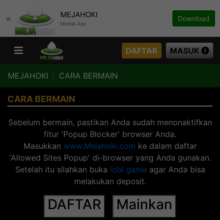
MEJAHOKI
×
Download
Mobile App
DAFTAR
MASUK
MEJAHOKI
CARA BERMAIN
CARA BERMAIN
Sebelum bermain, pastikan Anda sudah menonaktifkan
fitur
'Popup Blocker'
browser Anda.
Masukkan
www.Mejahoki.com
ke dalam daftar
'Allowed Sites Popup' di-browser yang Anda gunakan.
Setelah itu silahkan buka
lobi game
agar Anda bisa
melakukan deposit.
DAFTAR
Mainkan