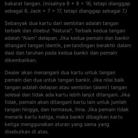
bakarat tangan. (misalnya 8 + 8 = 16, tetapi dianggap
sebagai 6. Jack + 7 = 17, tetapi dianggap sebagai 7.)
Sebanyak dua kartu dari sembilan adalah tangan
terbaik dan disebut "Natural". Terbaik kedua tangan
adalah "Alam" delapan. Jika kedua pemain dan bankir
ditangani tangan identik, pertandingan berakhir dalam
dasi dan taruhan pada kedua bankir dan pemain
dikembalikan.
Dealer akan menangani dua kartu untuk tangan
pemain dan dua untuk tangan bankir. Jika nilai baik
tangan adalah delapan atau sembilan (alami) tangan
selesai dan tidak ada kartu lebih lanjut ditangani. Jika
tidak, pemain akan ditangani kartu lain untuk jumlah
tangan hingga, dan termasuk, lima. Jika pemain tidak
menarik kartu ketiga, maka bankir dibagikan kartu
ketiga menggunakan aturan yang sama yang
disebutkan di atas.