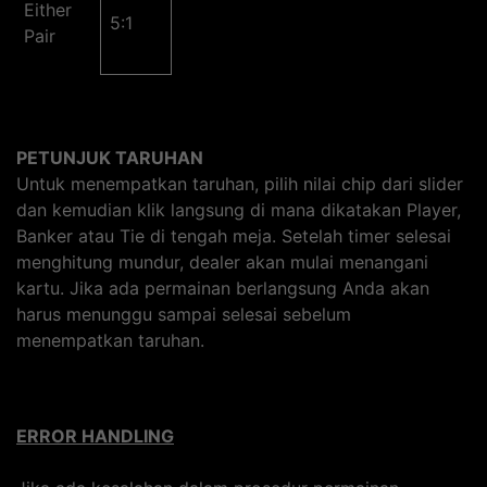
Either
5:1
Pair
PETUNJUK TARUHAN
Untuk menempatkan taruhan, pilih nilai chip dari slider
dan kemudian klik langsung di mana dikatakan Player,
Banker atau Tie di tengah meja. Setelah timer selesai
menghitung mundur, dealer akan mulai menangani
kartu. Jika ada permainan berlangsung Anda akan
harus menunggu sampai selesai sebelum
menempatkan taruhan.
ERROR HANDLING