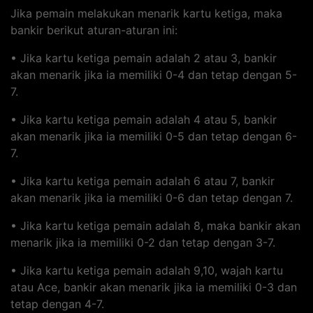
Jika pemain melakukan menarik kartu ketiga, maka
bankir berikut aturan-aturan ini:
• Jika kartu ketiga pemain adalah 2 atau 3, bankir
akan menarik jika ia memiliki 0-4 dan tetap dengan 5-
7.
• Jika kartu ketiga pemain adalah 4 atau 5, bankir
akan menarik jika ia memiliki 0-5 dan tetap dengan 6-
7.
• Jika kartu ketiga pemain adalah 6 atau 7, bankir
akan menarik jika ia memiliki 0-6 dan tetap dengan 7.
• Jika kartu ketiga pemain adalah 8, maka bankir akan
menarik jika ia memiliki 0-2 dan tetap dengan 3-7.
• Jika kartu ketiga pemain adalah 9,10, wajah kartu
atau Ace, bankir akan menarik jika ia memiliki 0-3 dan
tetap dengan 4-7.