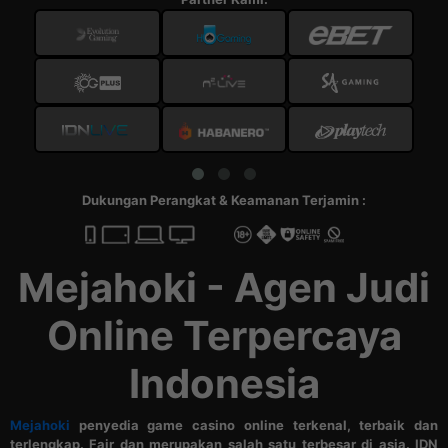
Dukungan Perangkat & Keamanan Terjamin :
Mejahoki - Agen Judi
Online Terpercaya
Indonesia
Mejahoki
penyedia game casino online terkenal, terbaik dan
terlengkap. Fair dan merupakan salah satu terbesar di asia. IDN