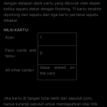
dengan delapan deck kartu yang dikocok oleh dealer
ketika sepatu dekat dengan finishing. 11 kartu terakhir
dipotong dari sepatu dan tiga kartu pertama sepatu
dibakar.
NILAI KARTU:
Ace=
1
Face cards and
0
tens=
Value stated on
All other cards=
the card
Jika kartu di tangan total lebih dari sepuluh poin,
hanya kurangi sepuluh untuk mendapatkan nilai titik