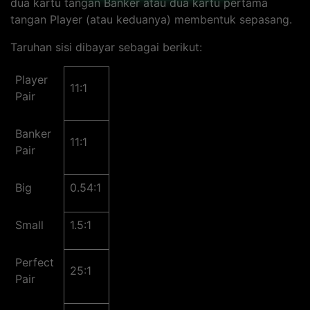
dua kartu tangan Banker atau dua kartu pertama
tangan Player (atau keduanya) membentuk sepasang.
Taruhan sisi dibayar sebagai berikut:
Player
11:1
Pair
Banker
11:1
Pair
Big
0.54:1
Small
1.5:1
Perfect
25:1
Pair